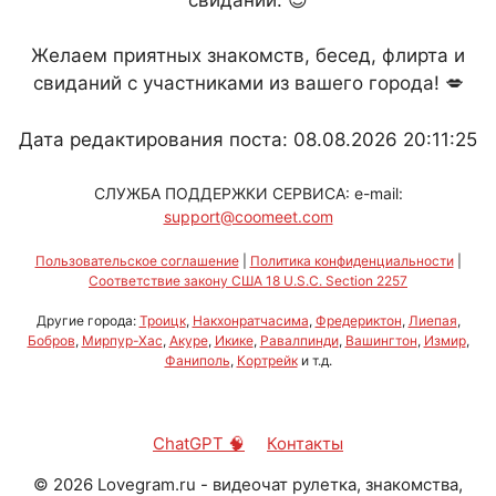
Желаем приятных знакомств, бесед, флирта и
свиданий с участниками из вашего города! 💋
Дата редактирования поста: 08.08.2026 20:11:25
СЛУЖБА ПОДДЕРЖКИ СЕРВИСА: e-mail:
support@coomeet.com
Пользовательское соглашение
|
Политика конфиденциальности
|
Соответствие закону США 18 U.S.C. Section 2257
Другие города:
Троицк
,
Накхонратчасима
,
Фредериктон
,
Лиепая
,
Бобров
,
Мирпур-Хас
,
Акуре
,
Икике
,
Равалпинди
,
Вашингтон
,
Измир
,
Фаниполь
,
Кортрейк
и т.д.
ChatGPT 🧠
Контакты
©
2026
Lovegram.ru - видеочат рулетка, знакомства,